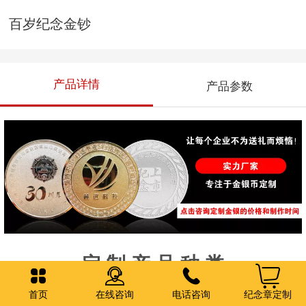
百岁纪念金钞
产品详情
产品参数
——
定 制
产
品
种
类
——
1
2
银币定制
金币定制
首页
在线咨询
电话咨询
纪念章定制